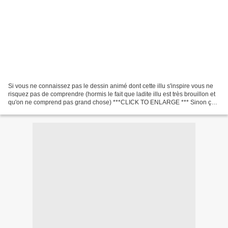
Si vous ne connaissez pas le dessin animé dont cette illu s'inspire vous ne
risquez pas de comprendre (hormis le fait que ladite illu est très brouillon et
qu'on ne comprend pas grand chose) ***CLICK TO ENLARGE *** Sinon ça
va ?