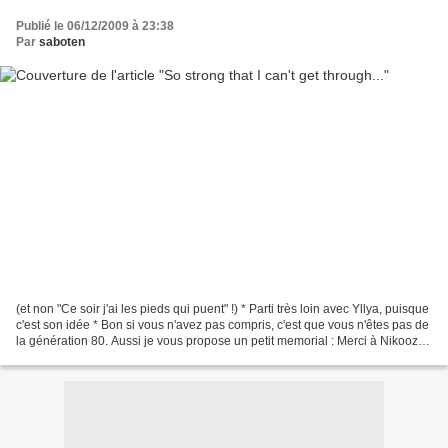
Publié le 06/12/2009 à 23:38
Par
saboten
(et non "Ce soir j'ai les pieds qui puent" !) * Parti très loin avec Yllya, puisque
c'est son idée * Bon si vous n'avez pas compris, c'est que vous n'êtes pas de
la génération 80. Aussi je vous propose un petit memorial : Merci à Nikooz
pour avoir posté...