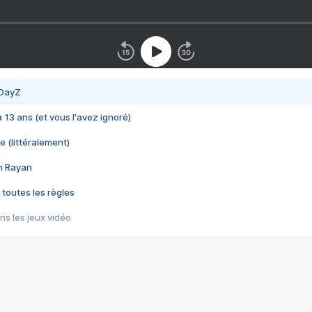
 DayZ
 a 13 ans (et vous l'avez ignoré)
e (littéralement)
im Rayan
 toutes les règles
s les jeux vidéo
us choquant de Rockstar ? - Le scandale BULLY
e plus moche de Steam
du RÊVE tourne au CAUCHEMAR