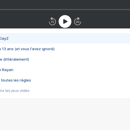
 DayZ
 a 13 ans (et vous l'avez ignoré)
e (littéralement)
im Rayan
 toutes les règles
s les jeux vidéo
us choquant de Rockstar ? - Le scandale BULLY
e plus moche de Steam
du RÊVE tourne au CAUCHEMAR