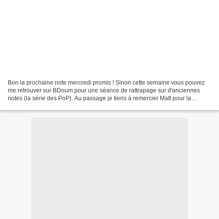
Bon la prochaine note mercredi promis ! Sinon cette semaine vous pouvez
me retrouver sur BDnum pour une séance de rattrapage sur d'anciennes
notes (la série des PoP). Au passage je tiens à remercier Matt pour la
bannière de BDnum sur BlogBD qui me met...