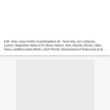
Edit : Avec, dans l'ordre, la participation de : Anne-lise, Jul, Lordyoyo,
Lychen, Magicfred, Manu-XYZ, Mouk, Nikooz, Noë, Odyssé, Renan, Stivo,
Sway, Laetitia,Leamlu Modo, Ukyô Pierrot, Spacekawaii et Paka à qui je dis
un grand grand merci d'avoir comploté...