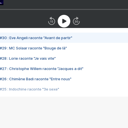
#30 : Eve Angeli raconte "Avant de partir"
#29 : MC Solaar raconte "Bouge de là"
28 : Lorie raconte "Je vais vite"
#27 : Christophe Willem raconte "Jacques a dit"
#26 : Chimène Badi raconte "Entre nous"
#25 : Indochine raconte "3e sexe"
#24 : Zaho raconte "C'est chelou"
#23 : Patrick Bruel raconte "Au café des délices"
#22 : Kyo raconte "Le chemin"