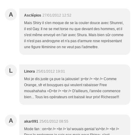
A
Asclépios
27/01/2012 12:52
Mais Shiry il s'en moque de se la couler douce avec Shunrei,
il est Gay. Il ne se met torse nu que devant des hommes, et il
s'est même envoyé en l'air avec Shura. Mais bien sûr comme
il n'est pas androgyne et n'a pas d'armure rose représentant
une figure féminine on ne veut pas l'admettre.
L
Linora
25/01/2012 19:01
Moi je dis juste ça pue la jalousie! :p<br /> <br /> Comme
Orange, sfr et bouygues qui veulent rabaisser Free
mouahahaha =D<br /> <br /> D'ailleurs, l'année commence
bien... Tous les opérateurs ont baissé leur prix! Richesse!!!
A
akar091
25/01/2012 08:55
Mode fan : on<br /> <br /> \o/ wouais genial \o/<br /> <br />