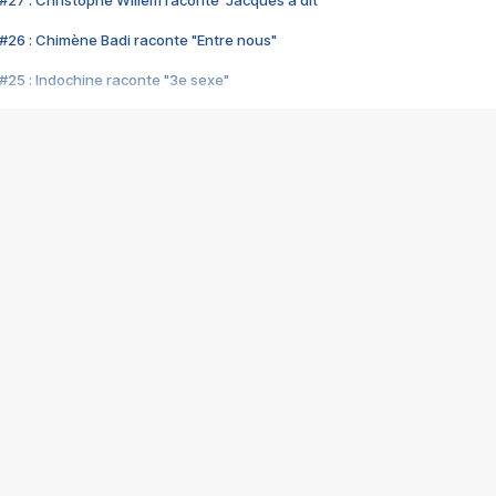
#27 : Christophe Willem raconte "Jacques a dit"
#26 : Chimène Badi raconte "Entre nous"
#25 : Indochine raconte "3e sexe"
#24 : Zaho raconte "C'est chelou"
#23 : Patrick Bruel raconte "Au café des délices"
#22 : Kyo raconte "Le chemin"
#21 : Nolwenn Leroy raconte "Cassé"
#20 : Patrick Hernandez raconte "Born to be alive"
#19 : Lorie raconte "Près de moi"
#18 : Michael Jones raconte "A nos actes manqués" (avec Jean-Jacque
#17 : Khaled raconte "Aïcha"
#16 : Corneille raconte "Parce qu'on vient de loin"
#15 : Indochine raconte "L'aventurier"